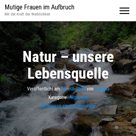
Mutige Frauen im Aufbruch
Mit der Kraft der Weiblichkeit
Natur – unsere
Lebensquelle
Veröffentlicht am
16. Juli 2019
von
Ranjana
Kategorie:
Allgemein
Hinterlasse einen Kommentar