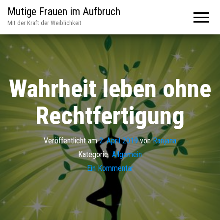
Mutige Frauen im Aufbruch
Mit der Kraft der Weiblichkeit
Wahrheit leben ohne
Rechtfertigung
Veröffentlicht am
2. April 2019
von
Ranjana
Kategorie:
Allgemein
Ein Kommentar